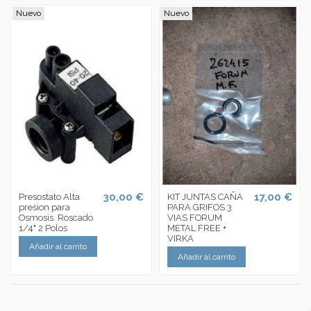
Nuevo
Nuevo
30,00 €
17,00 €
Presostato Alta
KIT JUNTAS CAÑA
presion para
PARA GRIFOS 3
Osmosis. Roscado
VIAS FORUM
1/4" 2 Polos
METAL FREE +
VIRKA
Añadir al carrito
Añadir al carrito