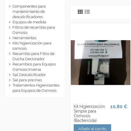
Componentes para
mantenimiento de
descalcificadores
Equipos de medida
Filtros de recambio para
Osmosis
Herramientas
Kits higienización para
osmosis
Recambio para Filtro de
Ducha Declorador
Recambios para Equipos
Osmosis Inversa
Sal Descalcificador
Sal para piscinas
Tratamientos Higienizantes
para Equipos de Osmosis
10,80 €
Kit Higienización
Simple para
Osmosis
(Bactericida)
Añadir al carrito