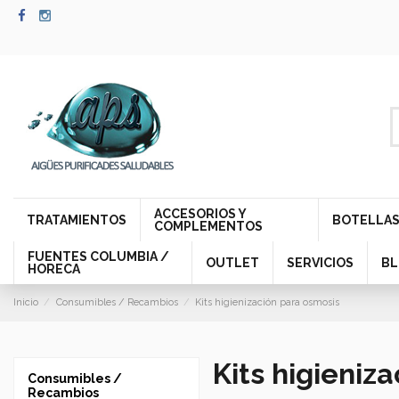
ACCESORIOS Y
TRATAMIENTOS
BOTELLAS
COMPLEMENTOS
FUENTES COLUMBIA /
OUTLET
SERVICIOS
B
HORECA
Inicio
Consumibles / Recambios
Kits higienización para osmosis
Kits higieniz
Consumibles /
Recambios