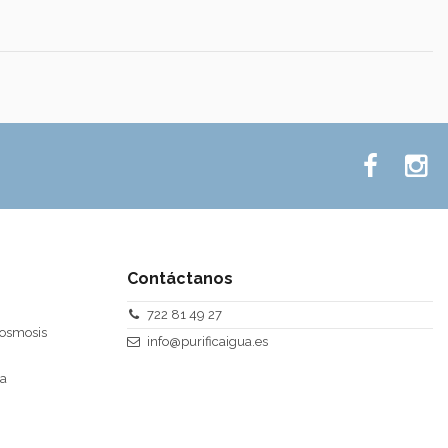
Contáctanos
722 81 49 27
 osmosis
info@purificaigua.es
ra