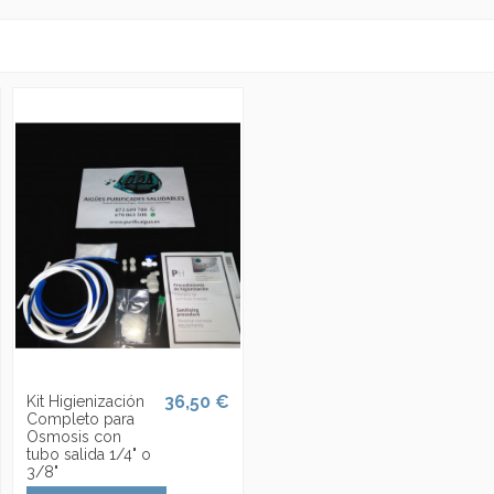
36,50 €
Kit Higienización
Completo para
Osmosis con
tubo salida 1/4" o
3/8"