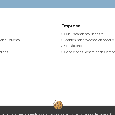
Empresa
Que Tratamiento Necesito?
 con su cuenta
Mantenimiento descalcificador y
Contáctenos
edidos
Condiciones Generales de Comp
rmación para mejorar nuestros servicios y para análisis de tus hábitos de navegación