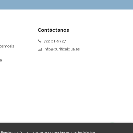
Contáctanos
722 81 49 27
 osmosis
info@purificaigua.es
ra
. Puedes configurar tu navegador para impedir su instalación.