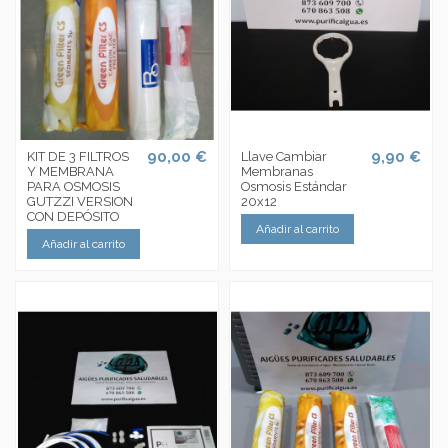
90,00 €
9,90 €
KIT DE 3 FILTROS
Llave Cambiar
Y MEMBRANA
Membranas
PARA OSMOSIS
Osmosis Estándar
GUTZZI VERSION
20x12
CON DEPÓSITO
Añadir al carrito
Añadir al carrito