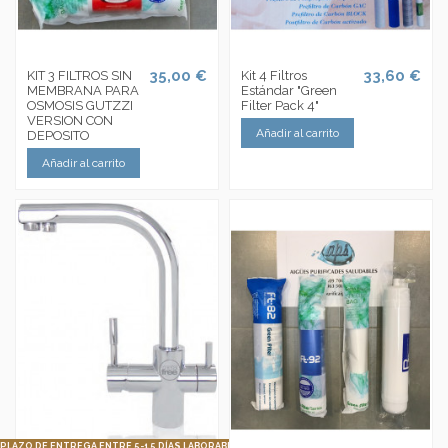
35,00 €
33,60 €
KIT 3 FILTROS SIN
Kit 4 Filtros
MEMBRANA PARA
Estándar "Green
OSMOSIS GUTZZI
Filter Pack 4"
VERSION CON
Añadir al carrito
DEPOSITO
Añadir al carrito
PLAZO DE ENTREGA ENTRE 5-15 DÍAS LABORABLES