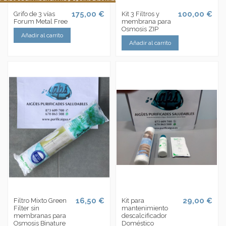
175,00 €
100,00 €
Grifo de 3 vías
Kit 3 Filtros y
Forum Metal Free
membrana para
Osmosis ZIP
Añadir al carrito
Añadir al carrito
16,50 €
29,00 €
Filtro Mixto Green
Kit para
Filter sin
mantenimiento
membranas para
descalcificador
Osmosis Binature
Doméstico