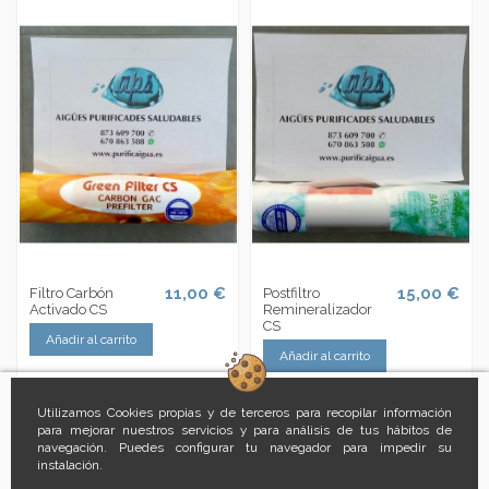
11,00 €
15,00 €
Filtro Carbón
Postfiltro
Activado CS
Remineralizador
CS
Añadir al carrito
Añadir al carrito
Utilizamos Cookies propias y de terceros para recopilar información
para mejorar nuestros servicios y para análisis de tus hábitos de
navegación. Puedes configurar tu navegador para impedir su
instalación.