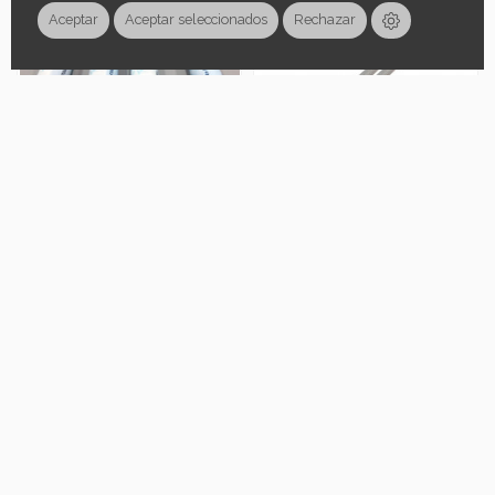
Aceptar
Aceptar seleccionados
Rechazar
85,00 €
8,50 €
Kit 4 Filtros sin
Tapon Sport
membrana para
paraTermos
Osmosis Alison
RUNBOTT
Añadir al carrito
Añadir al carrito