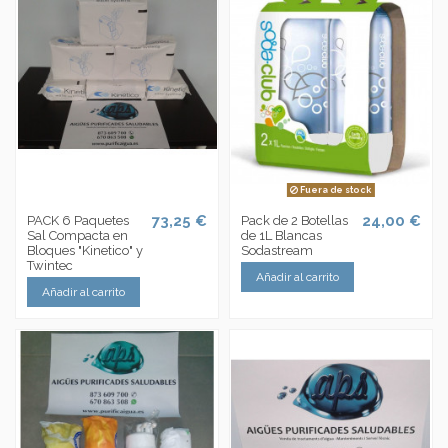
Fuera de stock
73,25 €
24,00 €
PACK 6 Paquetes
Pack de 2 Botellas
Sal Compacta en
de 1L Blancas
Bloques "Kinetico" y
Sodastream
Twintec
Añadir al carrito
Añadir al carrito