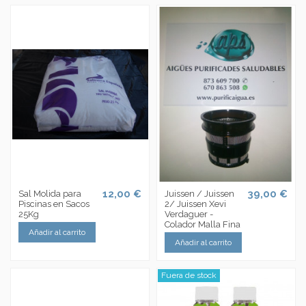
12,00 €
39,00 €
Sal Molida para
Juissen / Juissen
Piscinas en Sacos
2/ Juissen Xevi
25Kg
Verdaguer -
Colador Malla Fina
Añadir al carrito
Añadir al carrito
Fuera de stock