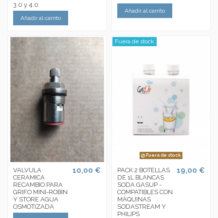
3.0 y 4.0
Añadir al carrito
Añadir al carrito
Fuera de stock
Fuera de stock
10,00 €
19,00 €
VALVULA
PACK 2 BOTELLAS
CERAMICA
DE 1L BLANCAS
RECAMBIO PARA
SODA GASUP -
GRIFO MINI-ROBIN
COMPATIBLES CON
Y STORE AGUA
MÁQUINAS
OSMOTIZADA
SODASTREAM Y
PHILIPS