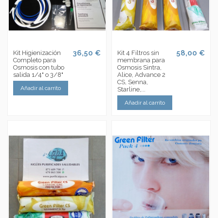
36,50 €
58,00 €
Kit Higienización
Kit 4 Filtros sin
Completo para
membrana para
Osmosis con tubo
Osmosis Sintra,
salida 1/4" o 3/8"
Alice, Advance 2
CS, Senna,
Añadir al carrito
Starline,...
Añadir al carrito