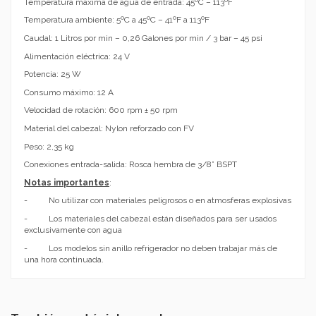
Temperatura máxima de agua de entrada: 45ºC – 113ºF
Temperatura ambiente: 5ºC a 45ºC – 41ºF a 113ºF
Caudal: 1 Litros por min – 0,26 Galones por min / 3 bar – 45 psi
Alimentación eléctrica: 24 V
Potencia: 25 W
Consumo máximo: 12 A
Velocidad de rotación: 600 rpm ± 50 rpm
Material del cabezal: Nylon reforzado con FV
Peso: 2,35 kg
Conexiones entrada-salida: Rosca hembra de 3/8” BSPT
Notas importantes
:
- No utilizar con materiales peligrosos o en atmosferas explosivas
- Los materiales del cabezal están diseñados para ser usados
exclusivamente con agua
- Los modelos sin anillo refrigerador no deben trabajar más de
una hora continuada.