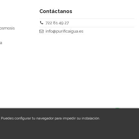
Contáctanos
722 81 49 27
 osmosis
info@purificaigua.es
ra
. Puedes configurar tu navegador para impedir su instalación.