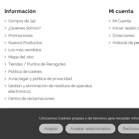
Información
Mi cuenta
Compra de Sal
Mi Cuenta
¿Quienes Somos?
Iniciar sesión
Promociones
Direcciones
Nuevos Productos
Historial de p
Los más vendidos
Mapa del sitio
Tiendas / Puntos de Recogidas
Política de cookies
Aviso legal y política de privacidad
Gestión y eliminación de residuos de aparatos
electrónicos
Centro de reclamaciones
Utilizamos Cookies propias y de terceros para recopilar info
Aceptar
Aceptar seleccionados
Rechaza
Aigües Purificades Saludables 2021